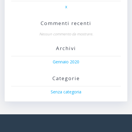
x
Commenti recenti
Nessun commento da mostrare.
Archivi
Gennaio 2020
Categorie
Senza categoria