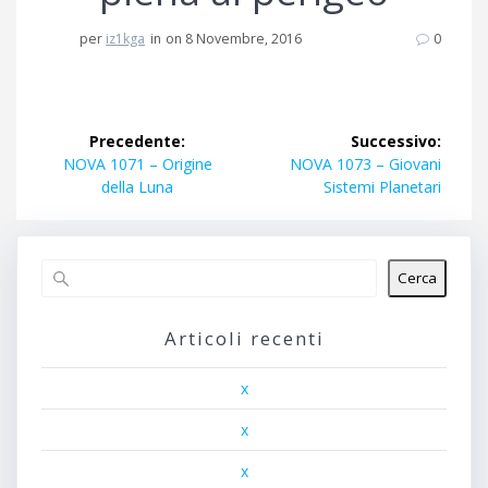
per
iz1kga
in
on 8 Novembre, 2016
0
Navigazione
Precedente:
Successivo:
articoli
Articolo
Articolo
NOVA 1071 – Origine
NOVA 1073 – Giovani
precedente:
successivo:
della Luna
Sistemi Planetari
Cerca
Articoli recenti
x
x
x