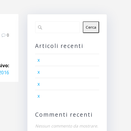
Cerca
0
Articoli recenti
x
ivo:
x
2016
x
x
Commenti recenti
Nessun commento da mostrare.