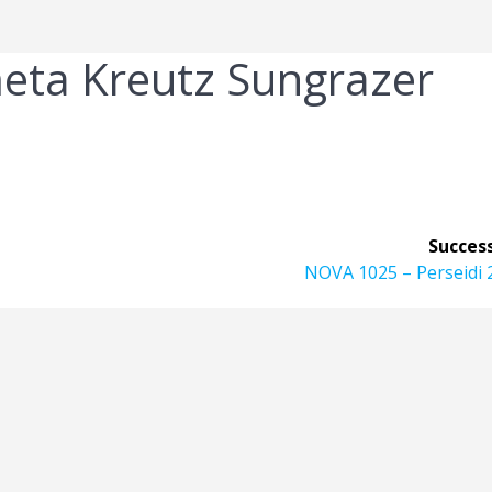
ta Kreutz Sungrazer
Success
Articolo
NOVA 1025 – Perseidi 
successivo: