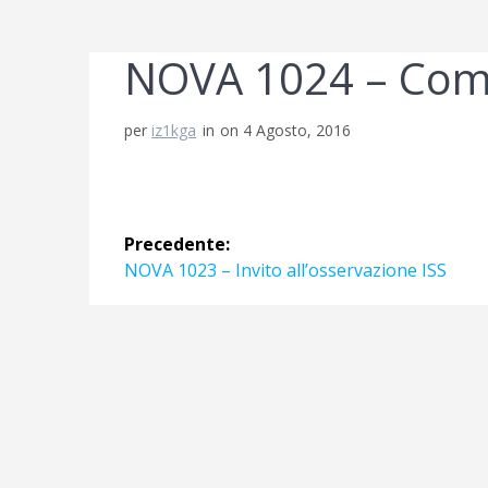
NOVA 1024 – Come
per
iz1kga
in
on 4 Agosto, 2016
Navigazione
Precedente:
articoli
Articolo
NOVA 1023 – Invito all’osservazione ISS
precedente: