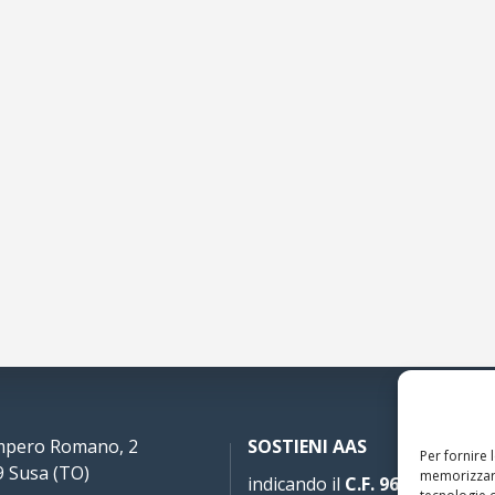
Impero Romano, 2
SOSTIENI AAS
Per fornire 
 Susa (TO)
memorizzare
indicando il
C.F. 96020930010