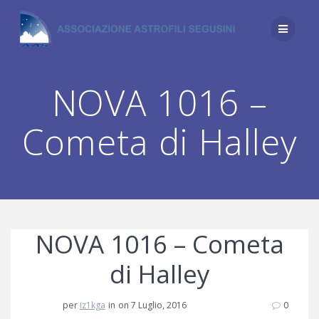
Salta
al
contenuto
NOVA 1016 –
Cometa di Halley
NOVA 1016 – Cometa
di Halley
per
iz1kga
in
on 7 Luglio, 2016
0