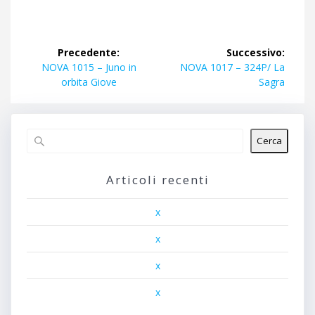
Navigazione
Precedente:
Successivo:
articoli
Articolo
Articolo
NOVA 1015 – Juno in
NOVA 1017 – 324P/ La
precedente:
successivo:
orbita Giove
Sagra
Cerca
Articoli recenti
x
x
x
x