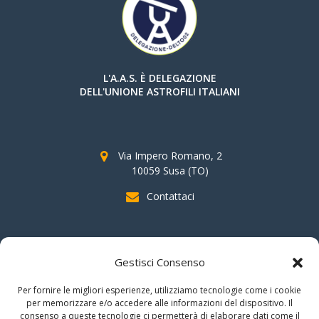
L'A.A.S. È DELEGAZIONE
DELL'UNIONE ASTROFILI ITALIANI
Via Impero Romano, 2
10059 Susa (TO)
Contattaci
SOSTIENI AAS
Gestisci Consenso
indicando il
C.F. 96020930010
nella dichiarazione dei redditi e
Per fornire le migliori esperienze, utilizziamo tecnologie come i cookie
firmando per la destinazione del
"cinque per mille".
per memorizzare e/o accedere alle informazioni del dispositivo. Il
consenso a queste tecnologie ci permetterà di elaborare dati come il