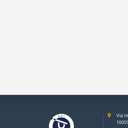
Via 
10059