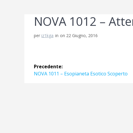
NOVA 1012 – Atte
per
iz1kga
in
on 22 Giugno, 2016
Navigazione
Precedente:
articoli
Articolo
NOVA 1011 – Esopianeta Esotico Scoperto
precedente: