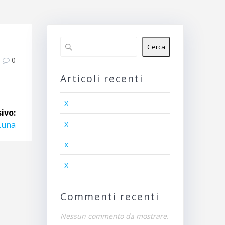
Cerca
0
Articoli recenti
x
ivo:
x
Luna
x
x
Commenti recenti
Nessun commento da mostrare.