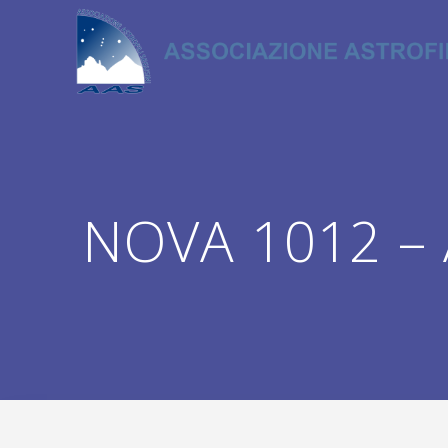
Salta
al
contenuto
NOVA 1012 – A