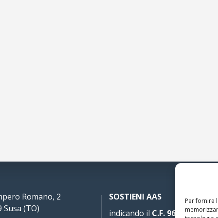
Impero Romano, 2
SOSTIENI AAS
Per fornire 
 Susa (TO)
memorizzare
indicando il
C.F. 96020930010