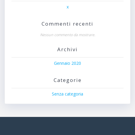
x
Commenti recenti
Nessun commento da mostrare.
Archivi
Gennaio 2020
Categorie
Senza categoria