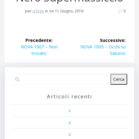
per
iz1kga
in
on 11 Giugno, 2016
0
Navigazione
Precedente:
Successivo:
articoli
Articolo
Articolo
NOVA 1007 – Non
NOVA 1009 – Occhi su
precedente:
successivo:
trovato
Saturno
Cerca
Articoli recenti
x
x
x