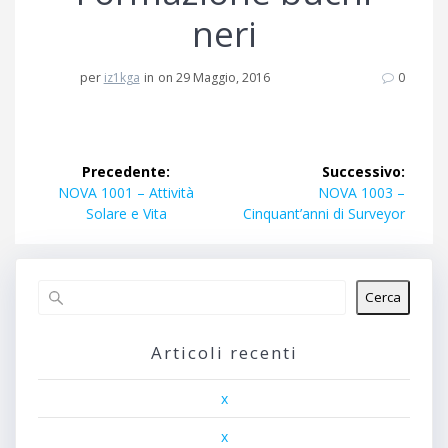
neri
per
iz1kga
in
on 29 Maggio, 2016
0
Navigazione
Precedente:
Successivo:
articoli
Articolo
Articolo
NOVA 1001 – Attività
NOVA 1003 –
precedente:
successivo:
Solare e Vita
Cinquant’anni di Surveyor
Cerca
Articoli recenti
x
x