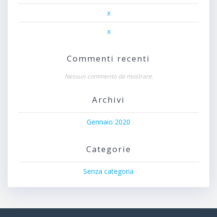
x
x
Commenti recenti
Nessun commento da mostrare.
Archivi
Gennaio 2020
Categorie
Senza categoria