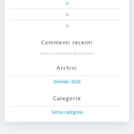
x
x
x
Commenti recenti
Nessun commento da mostrare.
Archivi
Gennaio 2020
Categorie
Senza categoria