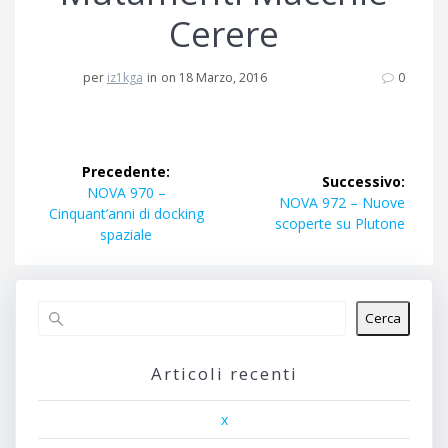
Cerere
per
iz1kga
in
on 18 Marzo, 2016
0
Navigazione
Precedente:
Successivo:
articoli
Articolo
NOVA 970 –
Articolo
NOVA 972 – Nuove
precedente:
Cinquant’anni di docking
successivo:
scoperte su Plutone
spaziale
Cerca
Articoli recenti
x