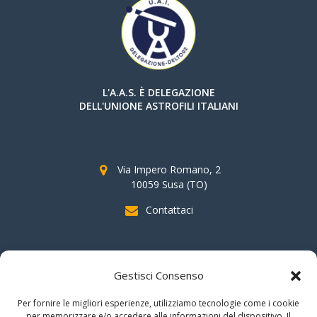
L'A.A.S. È DELEGAZIONE
DELL'UNIONE ASTROFILI ITALIANI
Via Impero Romano, 2
10059 Susa (TO)
Contattaci
SOSTIENI AAS
Gestisci Consenso
indicando il
C.F. 96020930010
nella dichiarazione dei redditi e
Per fornire le migliori esperienze, utilizziamo tecnologie come i cookie
firmando per la destinazione del
"cinque per mille".
per memorizzare e/o accedere alle informazioni del dispositivo. Il