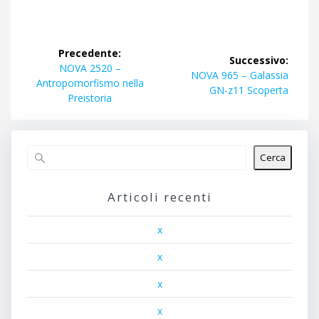
Navigazione
Precedente:
Successivo:
articoli
Articolo
NOVA 2520 –
Articolo
NOVA 965 – Galassia
precedente:
Antropomorfismo nella
successivo:
GN-z11 Scoperta
Preistoria
Cerca
Articoli recenti
x
x
x
x