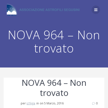
Salta
al
contenuto
NOVA 964 – Non
trovato
NOVA 964 – Non
trovato
per
iz1kga
in
on 5 Marzo, 2016
0