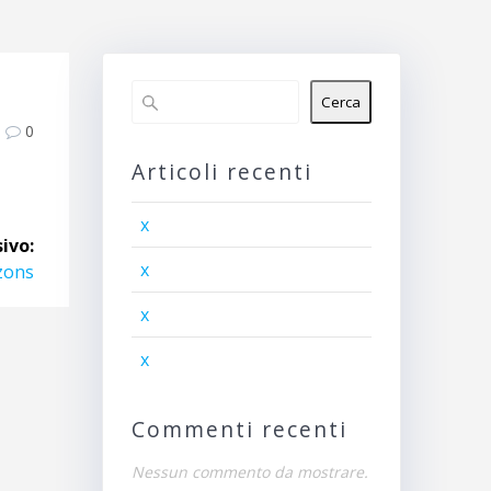
Cerca
0
Articoli recenti
x
ivo:
x
zons
x
x
Commenti recenti
Nessun commento da mostrare.