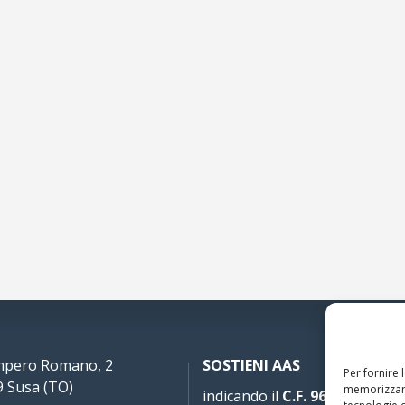
Impero Romano, 2
SOSTIENI AAS
Per fornire 
 Susa (TO)
memorizzare
indicando il
C.F. 96020930010