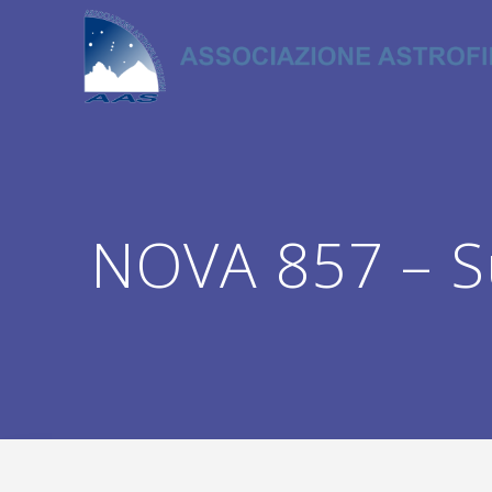
Salta
al
contenuto
NOVA 857 – S