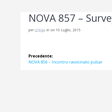
NOVA 857 – Surve
per
iz1kga
in
on 10 Luglio, 2015
Navigazione
Precedente:
articoli
Articolo
NOVA 856 – Incontro ravvicinato pulsar
precedente: