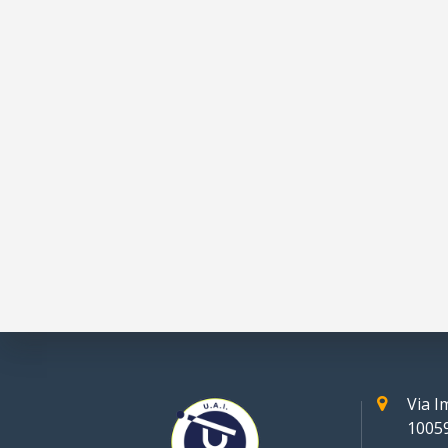
Via 
10059