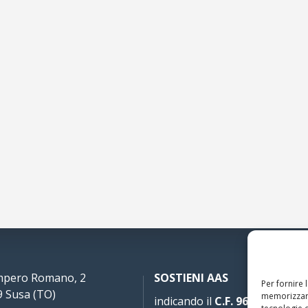
Impero Romano, 2
SOSTIENI AAS
Per fornire 
 Susa (TO)
memorizzare
indicando il
C.F. 96020930010