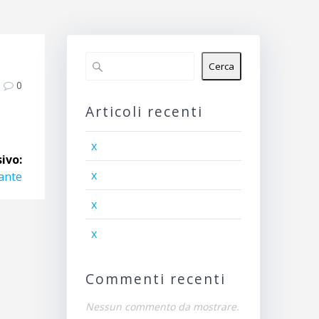
Cerca
0
Articoli recenti
x
ivo:
x
tante
x
x
Commenti recenti
Nessun commento da mostrare.