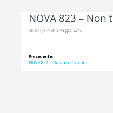
NOVA 823 – Non t
per
iz1kga
in
on 3 Maggio, 2015
Navigazione
Precedente:
articoli
Articolo
NOVA 822 – Plutone e Caronte
precedente: