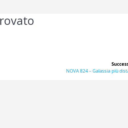
rovato
Success
Articolo
NOVA 824 – Galassia più dis
successivo: