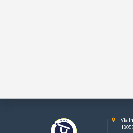
Via 
10059