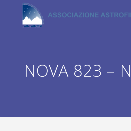
Salta
al
contenuto
NOVA 823 – N