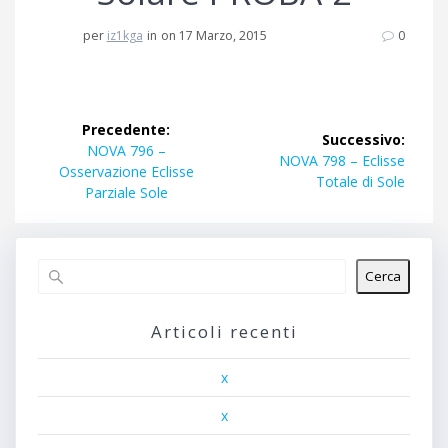
per
iz1kga
in
on 17 Marzo, 2015
0
Navigazione
Precedente:
Successivo:
articoli
Articolo
NOVA 796 –
Articolo
NOVA 798 – Eclisse
precedente:
Osservazione Eclisse
successivo:
Totale di Sole
Parziale Sole
Cerca
Articoli recenti
x
x