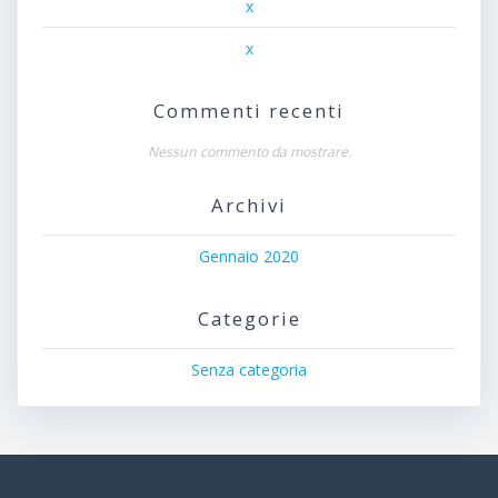
x
x
Commenti recenti
Nessun commento da mostrare.
Archivi
Gennaio 2020
Categorie
Senza categoria